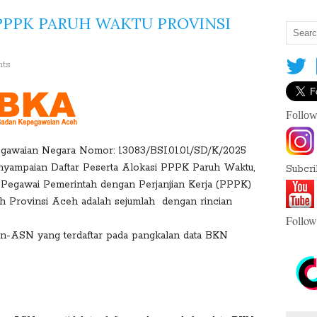
PPPK PARUH WAKTU PROVINSI
nts
S
Follow
h
a
r
egawaian Negara Nomor: 13083/BSI.01.01/SD/K/2025
e
nyampaian Daftar Peserta Alokasi PPPK Paruh Waktu,
Subcr
T
Pegawai Pemerintah dengan Perjanjian Kerja (PPPK)
h
h Provinsi Aceh adalah sejumlah dengan rincian
is
Follow
:
on-ASN yang terdaftar pada pangkalan data BKN
F