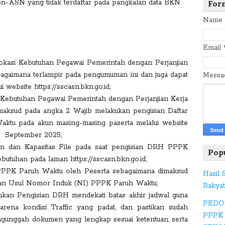
a
n-ASN yang tidak terdaftar pada pangkalan data BKN
For
c
Name
e
b
Email
o
o
okasi Kebutuhan Pegawai Pemerintah dengan Perjanjian
k
agaimana terlampir pada pengumuman ini dan juga dapat
Mess
 website https://sscasn.bkn.go.id;
 Kebutuhan Pegawai Pemerintah dengan Perjanjian Kerja
T
aksud pada angka 2 Wajib melakukan pengisian Daftar
w
tu pada akun masing-masing paserta melalui website
itt
an September 2025;
er
n dan Kapasitas File pada saat pengisian DRH PPPK
Pop
tuhan pada laman https://sscasn.bkn.go.id;
 PPPK Paruh Waktu oleh Peserta sebagaimana dimaksud
Hasil
G
kukan Usul Nomor Induk (NI) PPPK Paruh Waktu;
Rakya
o
kukan Pengisian DRH mendekati batas akhir jadwal guna
PEDO
o
rena kondisi Traffic yang padat, dan pastikan sudah
PPPK
gl
gunggah dokumen yang lengkap sesuai ketentuan, serta