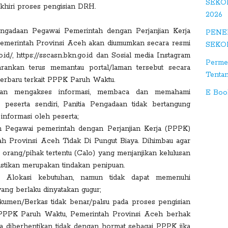
SEKO
e
khiri proses pengisian DRH.
2026
+
Pengadaan Pegawai Pemerintah dengan Perjanjian Kerja
PENE
S
emerintah Provinsi Aceh akan diumumkan secara resmi
SEKO
tu
.id/, https://sscasn.bkn.go.id dan Sosial media Instagram
Perme
m
ankan terus memantau portal/laman tersebut secara
Tenta
bl
 terbaru terkait PPPK Paruh Waktu.
e
batan mengakses informasi, membaca dan memahami
E Boo
eserta sendiri, Panitia Pengadaan tidak bertangung
D
 informasi oleh peserta;
ig
n Pegawai pemerintah dengan Perjanjian Kerja (PPPK)
g
h Provinsi Aceh Tidak Di Pungut Biaya. Dihimbau agar
 orang/pihak tertentu (Calo) yang menjanjikan kelulusan
astikan merupakan tindakan penipuan.
 Alokasi kebutuhan, namun tidak dapat memenuhi
ang berlaku dinyatakan gugur;
kumen/Berkas tidak benar/palsu pada proses pengisian
PPK Paruh Waktu, Pemerintah Provinsi Aceh berhak
a diberhentikan tidak dengan hormat sebagai PPPK jika