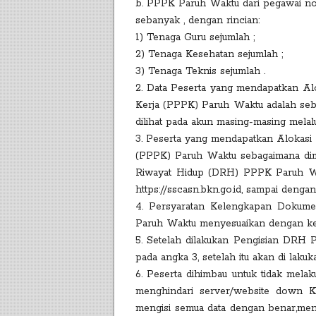
b. PPPK Paruh Waktu dari pegawai no
sebanyak , dengan rincian:
1) Tenaga Guru sejumlah ;
2) Tenaga Kesehatan sejumlah ;
3) Tenaga Teknis sejumlah .
2. Data Peserta yang mendapatkan Al
Kerja (PPPK) Paruh Waktu adalah seb
dilihat pada akun masing-masing melalui
3. Peserta yang mendapatkan Alokasi
(PPPK) Paruh Waktu sebagaimana dim
Riwayat Hidup (DRH) PPPK Paruh Wak
https://sscasn.bkn.go.id, sampai deng
4. Persyaratan Kelengkapan Dokume
Paruh Waktu menyesuaikan dengan kebu
5. Setelah dilakukan Pengisian DRH
pada angka 3, setelah itu akan di la
6. Peserta dihimbau untuk tidak mela
menghindari server/website down Ka
mengisi semua data dengan benar,men