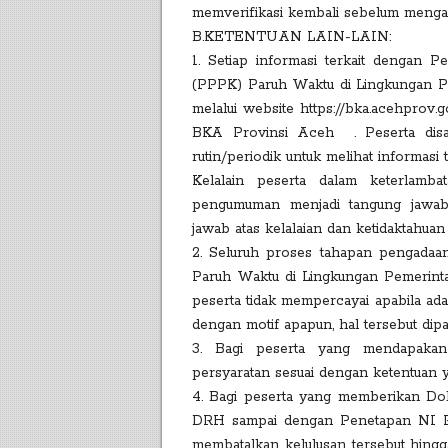
memverifikasi kembali sebelum menga
B.KETENTUAN LAIN-LAIN:
1. Setiap informasi terkait dengan 
(PPPK) Paruh Waktu di Lingkungan P
melalui website https://bka.acehprov.go
BKA Provinsi Aceh . Peserta disar
rutin/periodik untuk melihat informasi
Kelalain peserta dalam keterlam
pengumuman menjadi tangung jawab p
jawab atas kelalaian dan ketidaktahuan
2. Seluruh proses tahapan pengadaa
Paruh Waktu di Lingkungan Pemerinta
peserta tidak mempercayai apabila ada
dengan motif apapun, hal tersebut dip
3. Bagi peserta yang mendapakan
persyaratan sesuai dengan ketentuan y
4. Bagi peserta yang memberikan Do
DRH sampai dengan Penetapan NI P
membatalkan kelulusan tersebut hingg