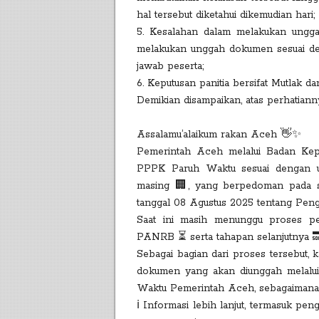
hal tersebut diketahui dikemudian hari;
5. Kesalahan dalam melakukan ungga
melakukan unggah dokumen sesuai de
jawab peserta;
6. Keputusan panitia bersifat Mutlak da
Demikian disampaikan, atas perhatiann
Assalamu’alaikum rakan Aceh 👋✨
Pemerintah Aceh melalui Badan Kep
PPPK Paruh Waktu sesuai dengan u
masing 🏢, yang berpedoman pada
tanggal 08 Agustus 2025 tentang Pen
Saat ini masih menunggu proses pe
PANRB ⏳ serta tahapan selanjutnya 
Sebagai bagian dari proses tersebut
dokumen yang akan diunggah melal
Waktu Pemerintah Aceh, sebagaimana t
ℹ️ Informasi lebih lanjut, termasuk p