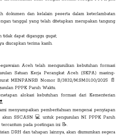
h dokumen dan kelalain peserta dalam keterlambatan
ngan tanggal yang telah ditetapkan merupakan tangung
n tidak dapat diganggu gugat;
ya diucapkan terima kasih.
egawaian Aceh telah mengusulkan kebutuhan formasi
sulan Satuan Kerja Perangkat Aceh (SKPA) masing-
 surat MENPANRB Nomor B/3832/M.SM.01.00/2025 📄
gusulan PPPK Paruh Waktu.
netapan alokasi kebutuhan formasi dari Kementerian
.
, kami menyampaikan pemberitahuan mengenai penyiapan
ui akun SSCASN 💻 untuk pengusulan NI PPPK Paruh
ercantum pada postingan ini 📝.
engisian DRH dan tahapan lainnya, akan diumumkan segera