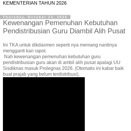
KEMENTERIAN TAHUN 2026
Thursday, October 23, 2025
Kewenangan Pemenuhan Kebutuhan
Pendistribusian Guru Diambil Alih Pusat
Ini TKA untuk dikdasmen seperti nya memang nantinya
mengganti kan rapot.
Nah kewenangan pemenuhan kebutuhan guru
pendistribusian guru akan di ambil alih pusat apalagi UU
Sisdiknas masuk Prolegnas 2026. (Otomatis ini kabar baik
buat prajab yang belum terdistribusi).