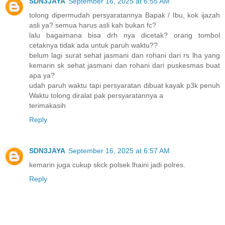
SDN3JAYA
September 16, 2025 at 6:55 AM
tolong dipermudah persyaratannya Bapak / Ibu, kok ijazah
asli ya? semua harus asli kah bukan fc?
lalu bagaimana bisa drh nya dicetak? orang tombol
cetaknya tidak ada untuk paruh waktu??
belum lagi surat sehat jasmani dan rohani dari rs lha yang
kemarin sk sehat jasmani dan rohani dari puskesmas buat
apa ya?
udah paruh waktu tapi persyaratan dibuat kayak p3k penuh
Waktu tolong diralat pak persyaratannya a
terimakasih
Reply
SDN3JAYA
September 16, 2025 at 6:57 AM
kemarin juga cukup skck polsek lhaini jadi polres.
Reply