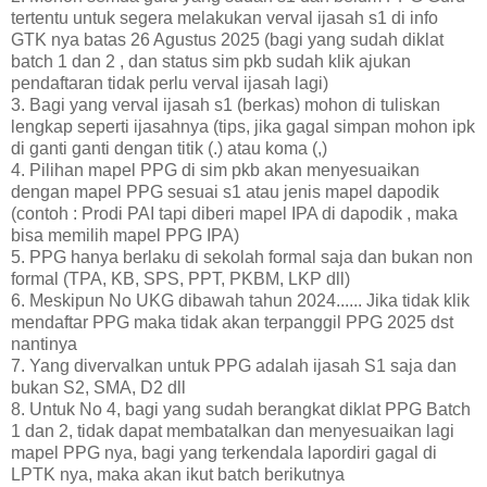
tertentu untuk segera melakukan verval ijasah s1 di info
GTK nya batas 26 Agustus 2025 (bagi yang sudah diklat
batch 1 dan 2 , dan status sim pkb sudah klik ajukan
pendaftaran tidak perlu verval ijasah lagi)
3. Bagi yang verval ijasah s1 (berkas) mohon di tuliskan
lengkap seperti ijasahnya (tips, jika gagal simpan mohon ipk
di ganti ganti dengan titik (.) atau koma (,)
4. Pilihan mapel PPG di sim pkb akan menyesuaikan
dengan mapel PPG sesuai s1 atau jenis mapel dapodik
(contoh : Prodi PAI tapi diberi mapel IPA di dapodik , maka
bisa memilih mapel PPG IPA)
5. PPG hanya berlaku di sekolah formal saja dan bukan non
formal (TPA, KB, SPS, PPT, PKBM, LKP dll)
6. Meskipun No UKG dibawah tahun 2024...... Jika tidak klik
mendaftar PPG maka tidak akan terpanggil PPG 2025 dst
nantinya
7. Yang divervalkan untuk PPG adalah ijasah S1 saja dan
bukan S2, SMA, D2 dll
8. Untuk No 4, bagi yang sudah berangkat diklat PPG Batch
1 dan 2, tidak dapat membatalkan dan menyesuaikan lagi
mapel PPG nya, bagi yang terkendala lapordiri gagal di
LPTK nya, maka akan ikut batch berikutnya