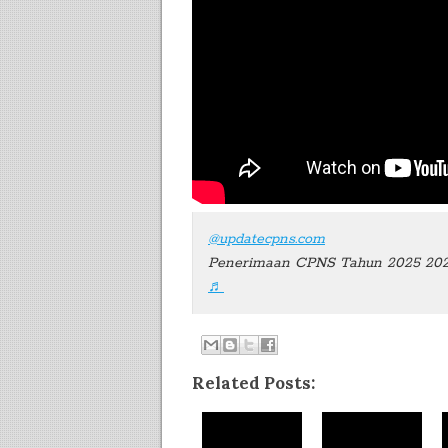
@updatecpns.com
Penerimaan CPNS Tahun 2025 20
♬
Related Posts: