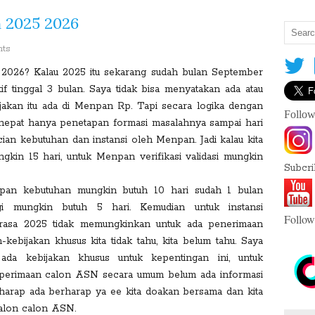
 2025 2026
nts
026? Kalau 2025 itu sekarang sudah bulan September
S
latif tinggal 3 bulan. Saya tidak bisa menyatakan ada atau
h
ijakan itu ada di Menpan Rp. Tapi secara logika dengan
Follow
a
nepat hanya penetapan formasi masalahnya sampai hari
r
ncian kebutuhan dan instansi oleh Menpan. Jadi kalau kita
e
ngkin 15 hari, untuk Menpan verifikasi validasi mungkin
T
Subcr
h
n kebutuhan mungkin butuh 10 hari sudah 1 bulan
is
agi mungkin butuh 5 hari. Kemudian untuk instansi
:
Follow
rasa 2025 tidak memungkinkan untuk ada penerimaan
kebijakan khusus kita tidak tahu, kita belum tahu. Saya
ada kebijakan khusus untuk kepentingan ini, untuk
pi perimaan calon ASN secara umum belum ada informasi
F
rharap ada berharap ya ee kita doakan bersama dan kita
a
calon calon ASN.