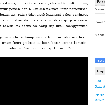
c
For
alau saya pribadi rasa-rasanya kalau bisa setiap tahun,
e
kan untuk pemenuhan bukan semata-mata untuk pemenuhan
Name
b
 bukan, tapi paling tidak untuk kaderisasi calon pemimpin
o
torium 5 tahun atau berapa tahun dan gap generasinya
Email
o
i di bawah kita belum ada yang siap untuk menggantikan
k
Mess
ganisasi kita berharap karena tahun ini tidak ada tahun
 umum fresh graduate itu lebih besar karena kemarin-
T
an protesdari fresh graduate juga lumayan Yeah.
w
itt
er
Pop
G
Hasil
o
Rakya
o
PENE
gl
SEKO
e