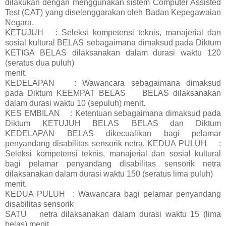
dilakukan dengan menggunakan sistem Computer Assisted
Test (CAT) yang diselenggarakan oleh Badan Kepegawaian
Negara.
KETUJUH
: Seleksi kompetensi teknis, manajerial dan
sosial kultural BELAS
sebagaimana dimaksud pada Diktum
KETIGA BELAS dilaksanakan dalam durasi waktu 120
(seratus dua puluh)
menit.
KEDELAPAN
: Wawancara sebagaimana dimaksud
pada Diktum KEEMPAT BELAS
BELAS dilaksanakan
dalam durasi waktu 10 (sepuluh) menit.
KES EMBILAN
: Ketentuan sebagaimana dimaksud pada
Diktum KETUJUH BELAS
BELAS dan Diktum
KEDELAPAN BELAS dikecualikan bagi pelamar
penyandang disabilitas sensorik netra. KEDUA PULUH
:
Seleksi kompetensi teknis, manajerial dan sosial kultural
bagi pelamar penyandang disabilitas sensorik netra
dilaksanakan dalam durasi waktu 150 (seratus lima puluh)
menit.
KEDUA PULUH
: Wawancara bagi pelamar penyandang
disabilitas sensorik
SATU
netra dilaksanakan dalam durasi waktu 15 (lima
belas) menit.