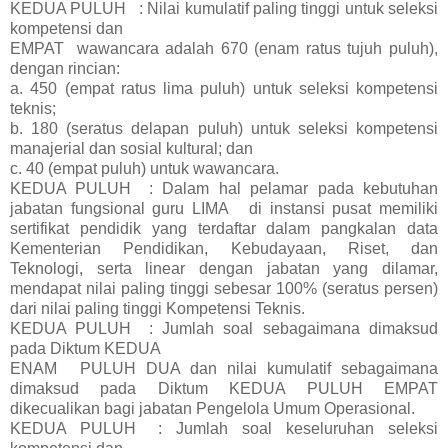
KEDUA PULUH
: Nilai kumulatif paling tinggi untuk seleksi
kompetensi dan
EMPAT
wawancara adalah 670 (enam ratus tujuh puluh),
dengan rincian:
a. 450 (empat ratus lima puluh) untuk seleksi kompetensi
teknis;
b. 180 (seratus delapan puluh) untuk seleksi kompetensi
manajerial dan sosial kultural; dan
c. 40 (empat puluh) untuk wawancara.
KEDUA PULUH
: Dalam hal pelamar pada kebutuhan
jabatan fungsional guru LIMA
di instansi pusat memiliki
sertifikat pendidik yang terdaftar dalam pangkalan data
Kementerian Pendidikan, Kebudayaan, Riset, dan
Teknologi, serta linear dengan jabatan yang dilamar,
mendapat nilai paling tinggi sebesar 100% (seratus persen)
dari nilai paling tinggi Kompetensi Teknis.
KEDUA PULUH
: Jumlah soal sebagaimana dimaksud
pada Diktum KEDUA
ENAM
PULUH DUA dan nilai kumulatif sebagaimana
dimaksud pada Diktum KEDUA PULUH EMPAT
dikecualikan bagi jabatan Pengelola Umum Operasional.
KEDUA PULUH
: Jumlah soal keseluruhan seleksi