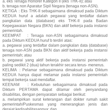
a.
eks Tenaga Honorer Kategori II (eks THK-II); atau
b. tenaga non Aparatur Sipil Negara (tenaga non-ASN).
KETIGA
: Eks THK-II sebagaimana dimaksud pada Diktum
KEDUA huruf a adalah pegawai yang terdaftar dalam
pangkalan data (database) eks THK-II pada Badan
Kepegawaian Negara (BKN) dan aktif bekerja pada instansi
pemerintah.
KEEMPAT
: Tenaga non-ASN sebagaimana dimaksud
pada Diktum KEDUA huruf b terdiri atas:
a. pegawai yang terdaftar dalam pangkalan data (database)
tenaga non-ASN pada BKN dan aktif bekerja pada instansi
pemerintah; atau
b.
pegawai yang aktif bekerja pada instansi pemerintah
paling sedikit 2 (dua) tahun terakhir secara terus- menerus.
KELIMA
: Pelamar sebagaimana dimaksud pada Diktum
KEDUA hanya dapat melamar pada instansi pemerintah
tempat bekerja saat mendaftar.
KEENAM
: Kebutuhan sebagaimana dimaksud pada
Diktum PERTAMA dapat dilamar oleh penyandang
disabilitas, dengan persyaratan sebagai berikut:
a. melampirkan surat keterangan dari dokter rumah sakit
pemerintah/Puskesmas yang menerangkan jenis dan
derajat kedisabilitasannya; dan