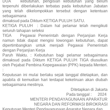
DUA
kebutuhan, pengisian kebutuhan yang belum
terpenuhi diberlakukan terbatas pada kebutuhan Jabatan
yang telah dikelompokkan tersebut dengan ketentuan
sebagaimana
dimaksud pada Diktum KETIGA PULUH SATU.
KETIGA PULUH
: Dalam hal pelamar telah mengikuti
seluruh tahapan seleksi
TIGA
Pegawai Pemerintah dengan Perjanjian Kerja
namun tidak dapat mengisi lowongan kebutuhan, dapat
dipertimbangkan untuk menjadi Pegawai Pemerintah
dengan Perjanjian Kerja
Paruh Waktu. : Kebutuhan bagi pelamar sebagaimana
dimaksud pada Diktum KETIGA PULUH TIGA diusulkan
oleh Pejabat Pembina Kepegawaian (PPK) kepada Menteri.
:
Keputusan ini mulai berlaku sejak tanggal ditetapkan, dan
apabila di kemudian hari terdapat kekeliruan akan diubah
sebagaimana mestinya.
Ditetapkan di Jakarta
Pada tanggal :
2024
MENTERI PENDAYAGUNAAN APARATUR
NEGARA DAN REFORMASI BIROKRASI
Keputusan Menteri Pendayagunaan Aparatur Negara dan