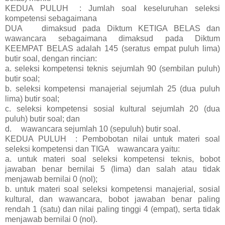
KEDUA PULUH
: Jumlah soal keseluruhan seleksi
kompetensi sebagaimana
DUA
dimaksud pada Diktum KETIGA BELAS dan
wawancara sebagaimana dimaksud pada Diktum
KEEMPAT BELAS adalah 145 (seratus empat puluh lima)
butir soal, dengan rincian:
a.
seleksi kompetensi teknis sejumlah 90 (sembilan puluh)
butir soal;
b. seleksi kompetensi manajerial sejumlah 25 (dua puluh
lima) butir soal;
c. seleksi kompetensi sosial kultural sejumlah 20 (dua
puluh) butir soal; dan
d.
wawancara sejumlah 10 (sepuluh) butir soal.
KEDUA PULUH
: Pembobotan nilai untuk materi soal
seleksi kompetensi dan TIGA
wawancara yaitu:
a. untuk materi soal seleksi kompetensi teknis, bobot
jawaban benar bernilai 5 (lima) dan salah atau tidak
menjawab bernilai 0 (nol);
b. untuk materi soal seleksi kompetensi manajerial, sosial
kultural, dan wawancara, bobot jawaban benar paling
rendah 1 (satu) dan nilai paling tinggi 4 (empat), serta tidak
menjawab bernilai 0 (nol).