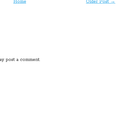
Home
Older Post →
ay post a comment.