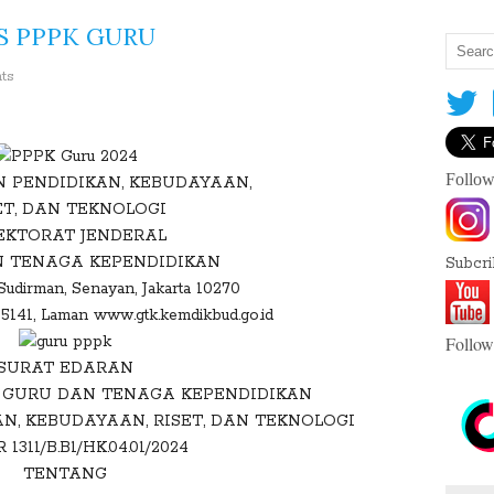
AS PPPK GURU
nts
S
h
Follow
 PENDIDIKAN, KEBUDAYAAN,
a
ET, DAN TEKNOLOGI
r
EKTORAT JENDERAL
e
 TENAGA KEPENDIDIKAN
T
Subcr
 Sudirman, Senayan, Jakarta 10270
h
5141, Laman www.gtk.kemdikbud.go.id
is
:
Follow
SURAT EDARAN
L GURU DAN TENAGA KEPENDIDIKAN
N, KEBUDAYAAN, RISET, DAN TEKNOLOGI
1311/B.B1/HK.04.01/2024
F
TENTANG
a