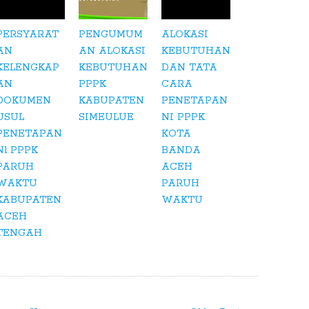
PERSYARAT
PENGUMUM
ALOKASI
AN
AN ALOKASI
KEBUTUHAN
KELENGKAP
KEBUTUHAN
DAN TATA
AN
PPPK
CARA
DOKUMEN
KABUPATEN
PENETAPAN
USUL
SIMEULUE
NI PPPK
PENETAPAN
KOTA
Nl PPPK
BANDA
PARUH
ACEH
WAKTU
PARUH
KABUPATEN
WAKTU
ACEH
TENGAH