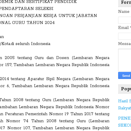
DEMIK DAN SERTIFIKAT PENDIDIK
c
For
PENDAFTARAN SELEKSI
e
Name
NGAN PERJANJIAN KERJA UNTUK JABATAN
b
ONAL GURU TAHUN 2024
o
Email
o
an
k
Kota.di seluruh Indonesia
Mess
n 2005 tentang Guru dan Dosen (Lembaran Negara
T
r 157, Tambahan Lembaran Negara Republik Indonesia
w
itt
14 tentang Aparatur Sipil Negara (Lembaran Negara
er
or 6, Tambahan Lembaran Negara Republik Indonesia
Pop
Tahun 2008 tentang Guru (Lembaran Negara Republik
G
Hasil
Tambahan Lembaran Negara Republik Indonesia Nomor
o
Rakya
gan Peraturan Pemerintah Nomor 19 Tahun 2017 tentang
o
PENE
ntah Nomor 74 Tahun 2008 tentang Guru (Lembaran
gl
SEKO
2017 Nomor 107, Tambahan Lembaran Negara Republik
e