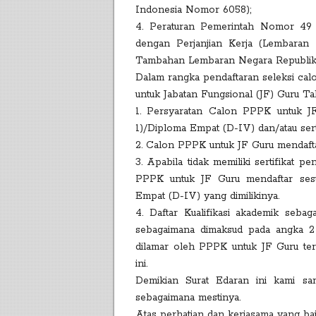
Indonesia Nomor 6058);
4. Peraturan Pemerintah Nomor 49
dengan Perjanjian Kerja (Lembara
Tambahan Lembaran Negara Republik
Dalam rangka pendaftaran seleksi ca
untuk Jabatan Fungsional (JF) Guru Ta
1. Persyaratan Calon PPPK untuk JF 
1)/Diploma Empat (D-IV) dan/atau serti
2. Calon PPPK untuk JF Guru mendaftar
3. Apabila tidak memiliki sertifikat
PPPK untuk JF Guru mendaftar sesua
Empat (D-IV) yang dimilikinya.
4. Daftar Kualifikasi akademik seba
sebagaimana dimaksud pada angka 2 
dilamar oleh PPPK untuk JF Guru ter
ini.
Demikian Surat Edaran ini kami sam
sebagaimana mestinya.
Atas perhatian dan kerjasama yang bai