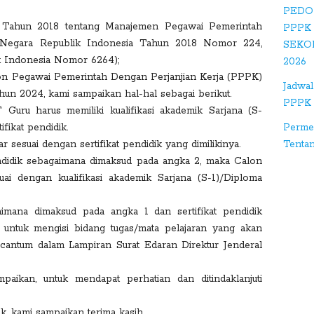
+
PEDO
 Tahun 2018 tentang Manajemen Pegawai Pemerintah
PPPK
n Negara Republik Indonesia Tahun 2018 Nomor 224,
S
SEKO
 Indonesia Nomor 6264);
tu
2026
lon Pegawai Pemerintah Dengan Perjanjian Kerja (PPPK)
m
Jadwal
hun 2024, kami sampaikan hal-hal sebagai berikut.
bl
PPPK 
Guru harus memiliki kualifikasi akademik Sarjana (S-
e
fikat pendidik.
Perme
 sesuai dengan sertifikat pendidik yang dimilikinya.
D
Tenta
 pendidik sebagaimana dimaksud pada angka 2, maka Calon
ig
i dengan kualifikasi akademik Sarjana (S-1)/Diploma
g
gaimana dimaksud pada angka 1 dan sertifikat pendidik
untuk mengisi bidang tugas/mata pelajaran yang akan
cantum dalam Lampiran Surat Edaran Direktur Jenderal
paikan, untuk mendapat perhatian dan ditindaklanjuti
k, kami sampaikan terima kasih.