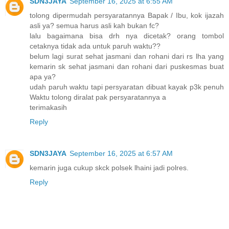
SDN3JAYA
September 16, 2025 at 6:55 AM
tolong dipermudah persyaratannya Bapak / Ibu, kok ijazah
asli ya? semua harus asli kah bukan fc?
lalu bagaimana bisa drh nya dicetak? orang tombol
cetaknya tidak ada untuk paruh waktu??
belum lagi surat sehat jasmani dan rohani dari rs lha yang
kemarin sk sehat jasmani dan rohani dari puskesmas buat
apa ya?
udah paruh waktu tapi persyaratan dibuat kayak p3k penuh
Waktu tolong diralat pak persyaratannya a
terimakasih
Reply
SDN3JAYA
September 16, 2025 at 6:57 AM
kemarin juga cukup skck polsek lhaini jadi polres.
Reply