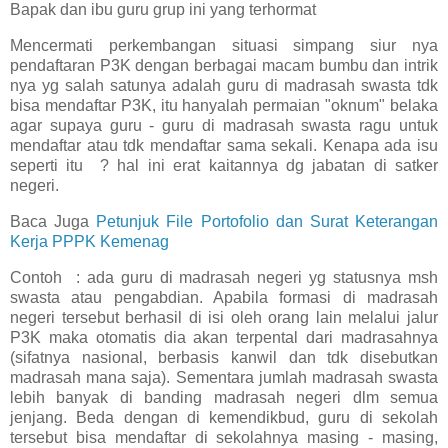
Bapak dan ibu guru grup ini yang terhormat
Mencermati perkembangan situasi simpang siur nya
pendaftaran P3K dengan berbagai macam bumbu dan intrik
nya yg salah satunya adalah guru di madrasah swasta tdk
bisa mendaftar P3K, itu hanyalah permaian "oknum" belaka
agar supaya guru - guru di madrasah swasta ragu untuk
mendaftar atau tdk mendaftar sama sekali. Kenapa ada isu
seperti itu ? hal ini erat kaitannya dg jabatan di satker
negeri.
Baca Juga
Petunjuk File Portofolio dan Surat Keterangan
Kerja PPPK Kemenag
Contoh : ada guru di madrasah negeri yg statusnya msh
swasta atau pengabdian. Apabila formasi di madrasah
negeri tersebut berhasil di isi oleh orang lain melalui jalur
P3K maka otomatis dia akan terpental dari madrasahnya
(sifatnya nasional, berbasis kanwil dan tdk disebutkan
madrasah mana saja). Sementara jumlah madrasah swasta
lebih banyak di banding madrasah negeri dlm semua
jenjang. Beda dengan di kemendikbud, guru di sekolah
tersebut bisa mendaftar di sekolahnya masing - masing,