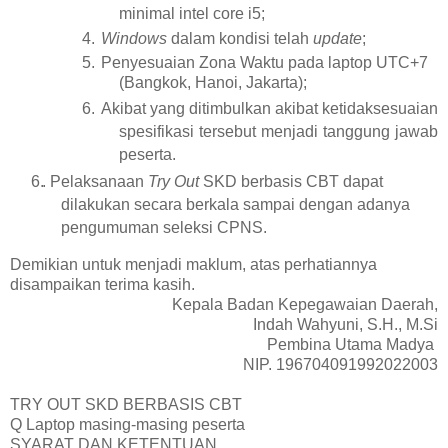
minimal intel core
i5;
Windows
dalam kondisi telah
update
;
Penyesuaian Zona Waktu pada laptop UTC+7
(Bangkok, Hanoi, Jakarta);
Akibat yang ditimbulkan akibat ketidaksesuaian
spesifikasi tersebut menjadi
tanggung jawab
peserta.
. Pelaksanaan
Try
Out
SKD berbasis CBT dapat
dilakukan secara berkala
sampai dengan adanya
pengumuman seleksi CPNS.
Demikian untuk menjadi maklum, atas perhatiannya
disampaikan terima
kasih.
Kepala Badan Kepegawaian Daerah,
Indah Wahyuni, S.H., M.Si
Pembina Utama Madya
NIP. 196704091992022003
TRY OUT SKD BERBASIS CBT
Q Laptop masing-masing peserta
SYARAT DAN KETENTUAN