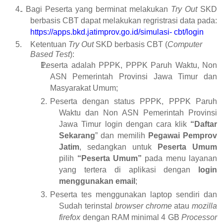
. Bagi Peserta yang berminat melakukan
Try
Out
SKD
berbasis CBT dapat
melakukan regristrasi data pada:
https://apps.bkd.jatimprov.go.id/simulasi-
cbt/login
Ketentuan
Try
Out
SKD berbasis CBT (
Computer
Based
Test
):
Peserta adalah PPPK, PPPK Paruh Waktu, Non
ASN Pemerintah Provinsi
Jawa Timur dan
Masyarakat Umum;
Peserta dengan status PPPK, PPPK Paruh
Waktu dan Non ASN Pemerintah
Provinsi
Jawa Timur login dengan cara klik
“Daftar
Sekarang
” dan memilih
Pegawai
Pemprov
Jatim
, sedangkan untuk
Peserta
Umum
pilih
“Peserta
Umum”
pada menu layanan
yang tertera di aplikasi dengan
login
menggunakan
email
;
Peserta tes menggunakan laptop sendiri dan
Sudah terinstal
browser
chrome
atau
mozilla
firefox
dengan RAM minimal 4 GB
Processor