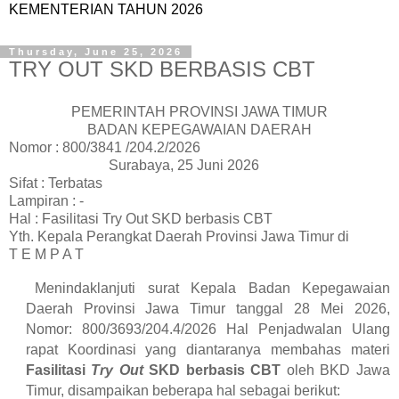
KEMENTERIAN TAHUN 2026
Thursday, June 25, 2026
TRY OUT SKD BERBASIS CBT
PEMERINTAH PROVINSI JAWA TIMUR
BADAN KEPEGAWAIAN DAERAH
Nomor : 800/3841 /204.2/2026
Surabaya, 25 Juni 2026
Sifat : Terbatas
Lampiran : -
Hal : Fasilitasi Try Out SKD berbasis CBT
Yth. Kepala Perangkat Daerah Provinsi Jawa Timur di
T E M P A T
Menindaklanjuti surat Kepala Badan Kepegawaian
Daerah Provinsi Jawa
Timur tanggal 28 Mei 2026,
Nomor: 800/3693/204.4/2026 Hal Penjadwalan Ulang
rapat Koordinasi yang diantaranya membahas materi
Fasilitasi
Try
Out
SKD
berbasis
CBT
oleh BKD Jawa
Timur, disampaikan beberapa hal sebagai berikut: