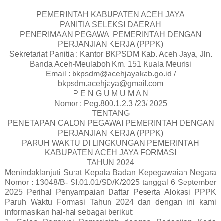
PEMERINTAH KABUPATEN ACEH JAYA
PANITIA SELEKSI DAERAH
PENERIMAAN PEGAWAI PEMERINTAH DENGAN
PERJANJIAN KERJA (PPPK)
Sekretariat Panitia : Kantor BKPSDM Kab. Aceh Jaya, Jln.
Banda Aceh-Meulaboh Km. 151 Kuala Meurisi
Email : bkpsdm@acehjayakab.go.id /
bkpsdm.acehjaya@gmail.com
P E N G U M U M A N
Nomor : Peg.800.1.2.3 /23/ 2025
TENTANG
PENETAPAN CALON PEGAWAI PEMERINTAH DENGAN
PERJANJIAN KERJA (PPPK)
PARUH WAKTU DI LINGKUNGAN PEMERINTAH
KABUPATEN ACEH JAYA FORMASI
TAHUN 2024
Menindaklanjuti Surat Kepala Badan Kepegawaian Negara
Nomor : 13048/B- SI.01.01/SD/K/2025 tanggal 6 September
2025 Perihal Penyampaian Daftar Peserta Alokasi PPPK
Paruh Waktu Formasi Tahun 2024 dan dengan ini kami
informasikan hal-hal sebagai berikut: