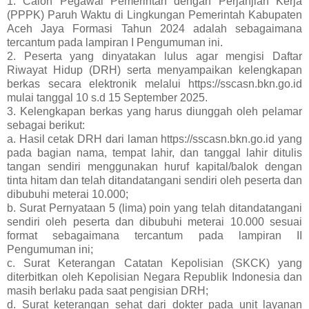
1. Calon Pegawai Pemerintah dengan Perjanjian Kerja
(PPPK) Paruh Waktu di Lingkungan Pemerintah Kabupaten
Aceh Jaya Formasi Tahun 2024 adalah sebagaimana
tercantum pada lampiran I Pengumuman ini.
2. Peserta yang dinyatakan lulus agar mengisi Daftar
Riwayat Hidup (DRH) serta menyampaikan kelengkapan
berkas secara elektronik melalui https://sscasn.bkn.go.id
mulai tanggal 10 s.d 15 September 2025.
3. Kelengkapan berkas yang harus diunggah oleh pelamar
sebagai berikut:
a. Hasil cetak DRH dari laman https://sscasn.bkn.go.id yang
pada bagian nama, tempat lahir, dan tanggal lahir ditulis
tangan sendiri menggunakan huruf kapital/balok dengan
tinta hitam dan telah ditandatangani sendiri oleh peserta dan
dibubuhi meterai 10.000;
b. Surat Pernyataan 5 (lima) poin yang telah ditandatangani
sendiri oleh peserta dan dibubuhi meterai 10.000 sesuai
format sebagaimana tercantum pada lampiran II
Pengumuman ini;
c. Surat Keterangan Catatan Kepolisian (SKCK) yang
diterbitkan oleh Kepolisian Negara Republik Indonesia dan
masih berlaku pada saat pengisian DRH;
d. Surat keterangan sehat dari dokter pada unit layanan