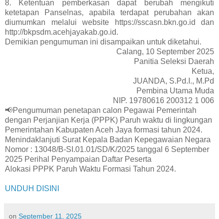
8. Ketentuan pemberkasan dapat berubah mengikuti
ketetapan Panselnas, apabila terdapat perubahan akan
diumumkan melalui website https://sscasn.bkn.go.id dan
http://bkpsdm.acehjayakab.go.id.
Demikian pengumuman ini disampaikan untuk diketahui.
Calang, 10 September 2025
Panitia Seleksi Daerah
Ketua,
JUANDA, S.Pd.I., M.Pd
Pembina Utama Muda
NIP. 19780616 200312 1 006
📢Pengumuman penetapan calon Pegawai Pemerintah
dengan Perjanjian Kerja (PPPK) Paruh waktu di lingkungan
Pemerintahan Kabupaten Aceh Jaya formasi tahun 2024.
Menindaklanjuti Surat Kepala Badan Kepegawaian Negara
Nomor : 13048/B-SI.01.01/SD/K/2025 tanggal 6 September
2025 Perihal Penyampaian Daftar Peserta
Alokasi PPPK Paruh Waktu Formasi Tahun 2024.
UNDUH DISINI
on
September 11, 2025