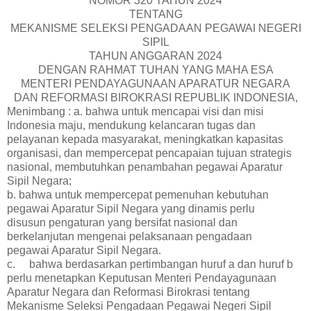
NOMOR 320 TAHUN 2024
TENTANG
MEKANISME SELEKSI PENGADAAN PEGAWAI NEGERI
SIPIL
TAHUN ANGGARAN 2024
DENGAN RAHMAT TUHAN YANG MAHA ESA
MENTERI PENDAYAGUNAAN APARATUR NEGARA
DAN REFORMASI BIROKRASI REPUBLIK INDONESIA,
Menimbang : a. bahwa untuk mencapai visi dan misi
Indonesia maju, mendukung kelancaran tugas dan
pelayanan kepada masyarakat, meningkatkan kapasitas
organisasi, dan mempercepat pencapaian tujuan strategis
nasional, membutuhkan penambahan pegawai Aparatur
Sipil Negara;
b. bahwa untuk mempercepat pemenuhan kebutuhan
pegawai Aparatur Sipil Negara yang dinamis perlu
disusun pengaturan yang bersifat nasional dan
berkelanjutan mengenai pelaksanaan pengadaan
pegawai Aparatur Sipil Negara.
c.
bahwa berdasarkan pertimbangan huruf a dan huruf b
perlu menetapkan Keputusan Menteri Pendayagunaan
Aparatur Negara dan Reformasi Birokrasi tentang
Mekanisme Seleksi Pengadaan Pegawai Negeri Sipil