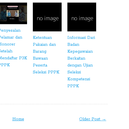
Penyesalan
Pelamar dan
Ketentuan
Informasi Dari
Honorer
Pakaian dan
Badan
Setelah
Barang
Kepegawaian
Mendaftar P3K
Bawaan
Berkaitan
PPPK
Peserta
dengan Ujian
Seleksi PPPK
Seleksi
Kompetensi
PPPK
Home
Older Post →