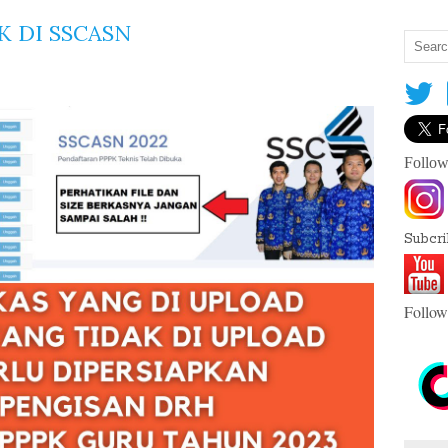
K DI SSCASN
S
h
Follow
a
r
e
T
Subcr
h
is
:
Follow
F
a