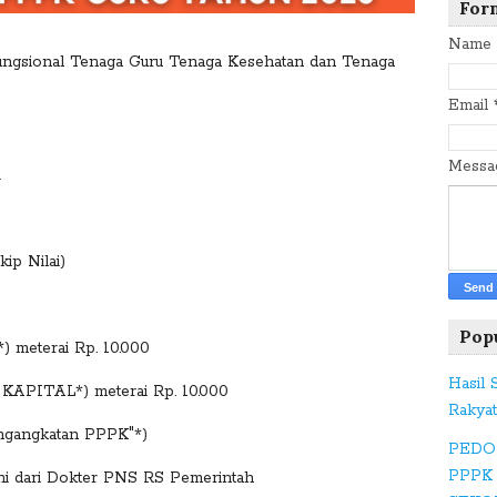
c
For
e
Name
b
ngsional Tenaga Guru Tenaga Kesehatan dan Tenaga
o
Email
o
k
Mess
i
T
w
kip Nilai)
itt
er
Pop
 meterai Rp. 10.000
G
Hasil
 KAPITAL*) meterai Rp. 10.000
o
Rakya
o
engangkatan PPPK"*)
PEDO
gl
PPPK
ani dari Dokter PNS RS Pemerintah
e