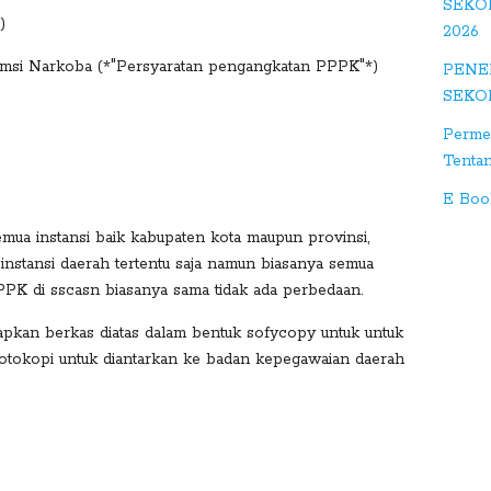
SEKO
+
)
2026
umsi Narkoba (*"Persyaratan pengangkatan PPPK"*)
S
PENE
tu
SEKO
m
Perme
bl
Tenta
e
E Boo
D
semua instansi baik kabupaten kota maupun provinsi,
ig
instansi daerah tertentu saja namun biasanya semua
g
PK di sscasn biasanya sama tidak ada perbedaan.
pkan berkas diatas dalam bentuk sofycopy untuk untuk
fotokopi untuk diantarkan ke badan kepegawaian daerah