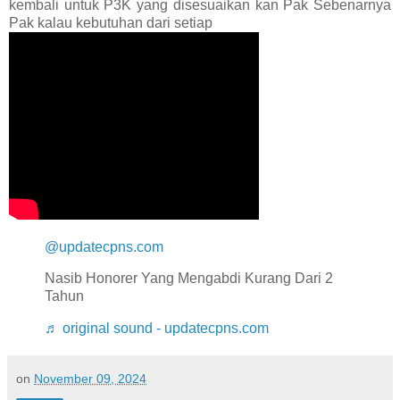
kembali untuk P3K yang disesuaikan kan Pak Sebenarnya
Pak kalau kebutuhan dari setiap
@updatecpns.com
Nasib Honorer Yang Mengabdi Kurang Dari 2
Tahun
♬ original sound - updatecpns.com
on
November 09, 2024