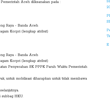
S
Pemerintah Aceh dilksanakan pada :
tu
2
m
bl
P
e
S
hong Raya - Banda Aceh
P
agam Korpri (lengkap atribut)
D
T
ig
g
E
hong Raya - Banda Aceh
agam Korpri (lengkap atribut)
kegiatan Penyerahan SK PPPK Paruh Waktu Pemerintah
yak, untuk mobilisasi diharapkan untuk tidak membawa
selanjutnya.
gi subbag HKU.