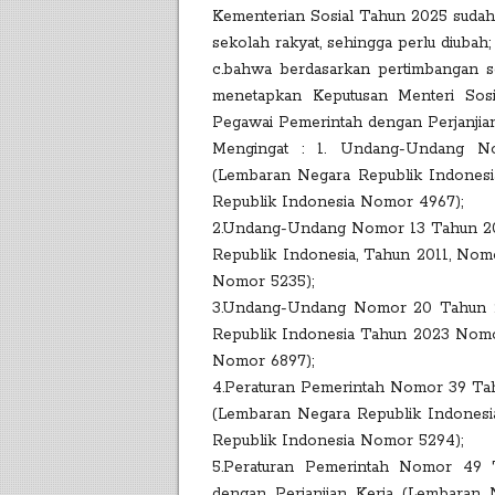
Kementerian Sosial Tahun 2025 sudah
sekolah rakyat, sehingga perlu diubah;
c.bahwa berdasarkan pertimbangan s
menetapkan Keputusan Menteri Sos
Pegawai Pemerintah dengan Perjanjia
Mengingat : 1. Undang-Undang No
(Lembaran Negara Republik Indone
Republik Indonesia Nomor 4967);
2.Undang-Undang Nomor 13 Tahun 201
Republik Indonesia, Tahun 2011, No
Nomor 5235);
3.Undang-Undang Nomor 20 Tahun 20
Republik Indonesia Tahun 2023 Nomo
Nomor 6897);
4.Peraturan Pemerintah Nomor 39 Tah
(Lembaran Negara Republik Indone
Republik Indonesia Nomor 5294);
5.Peraturan Pemerintah Nomor 49 
dengan Perjanjian Kerja (Lembara