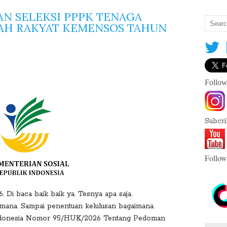
N SELEKSI PPPK TENAGA
AH RAKYAT KEMENSOS TAHUN
S
Follow
h
a
r
Subcr
e
T
h
Follow
is
:
 Di baca baik baik ya. Tesnya apa saja.
imana. Sampai penentuan kelulusan bagaimana.
 Indonesia Nomor 95/HUK/2026 Tentang Pedoman