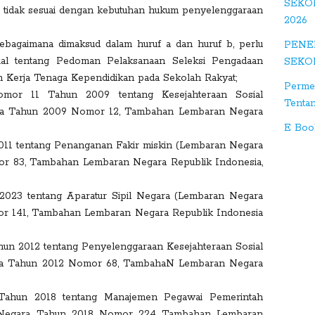
SEKO
gl
 tidak sesuai dengan kebutuhan hukum penyelenggaraan
2026
e
+
ebagaimana dimaksud dalam huruf a dan huruf b, perlu
PENE
ial tentang Pedoman Pelaksanaan Seleksi Pengadaan
SEKO
S
n Kerja Tenaga Kependidikan pada Sekolah Rakyat;
Perme
tu
mor 11 Tahun 2009 tentang Kesejahteraan Sosial
Tenta
m
sia Tahun 2009 Nomor 12, Tambahan Lembaran Negara
bl
E Boo
e
1 tentang Penanganan Fakir miskin (Lembaran Negara
mor 83, Tambahan Lembaran Negara Republik Indonesia,
D
ig
23 tentang Aparatur Sipil Negara (Lembaran Negara
g
r 141, Tambahan Lembaran Negara Republik Indonesia
un 2012 tentang Penyelenggaraan Kesejahteraan Sosial
sia Tahun 2012 Nomor 68, TambahaN Lembaran Negara
Tahun 2018 tentang Manajemen Pegawai Pemerintah
n Negara Tahun 2018 Nomor 224 Tambahan Lembaran