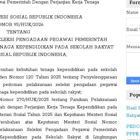
F
For
ai Pemerintah Dengan Perjanjian Kerja Tenaga
a
Name
c
RI SOSIAL REPUBLIK INDONESIA
e
MOR 95/HUK/2026
Email
b
TENTANG
o
LEKSI PENGADAAN PEGAWAI PEMERINTAH
o
Mess
ENAGA KEPENDIDIKAN PADA SEKOLAH RAKYAT
k
SIAL REPUBLIK INDONESIA,
nuhan kebutuhan tenaga kependidikan pada sekolah
T
siden Nomor 120 Tahun 2025 tentang Penyelenggaraan
w
n pedoman pelaksanaan seleksi pengadaan pegawai
itt
naga kependidikan pada sekolah rakyat;
Pop
er
 Nomor 270/HUK/2025 tentang Panduan Pelaksanaan
ah dengan Perjanjian Kerja Tenaga Kependidikan pada
Hasil
erian Sosial Tahun 2025 dan Keputusan Menteri Sosial
Rakya
G
rubahan atas Keputusan Menteri Sosial Nomor
PEDO
o
laksanaan Seleksi Pengadaan Pegawai Pemerintah
PPPK
o
Kependidikan pada Sekolah Rakyat di Lingkungan