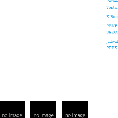
Perme
e
Tenta
+
E Boo
S
PENE
tu
SEKO
m
bl
Jadwal
e
PPPK 
D
ig
g