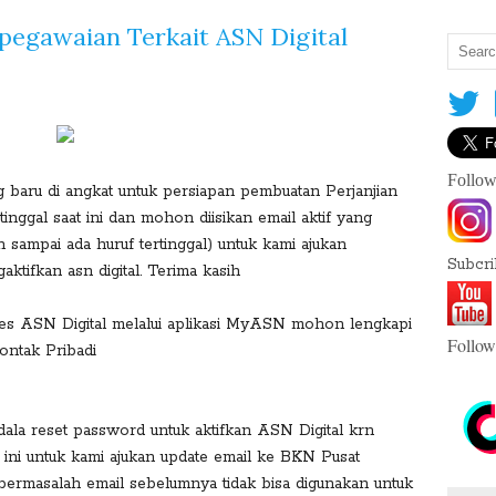
pegawaian Terkait ASN Digital
S
Follow
h
baru di angkat untuk persiapan pembuatan Perjanjian
a
tinggal saat ini dan mohon diisikan email aktif yang
r
gan sampai ada huruf tertinggal) untuk kami ajukan
e
Subcr
tifkan asn digital. Terima kasih
T
h
s ASN Digital melalui aplikasi MyASN mohon lengkapi
is
Follow
ontak Pribadi
:
la reset password untuk aktifkan ASN Digital krn
k ini untuk kami ajukan update email ke BKN Pusat
F
g bermasalah email sebelumnya tidak bisa digunakan untuk