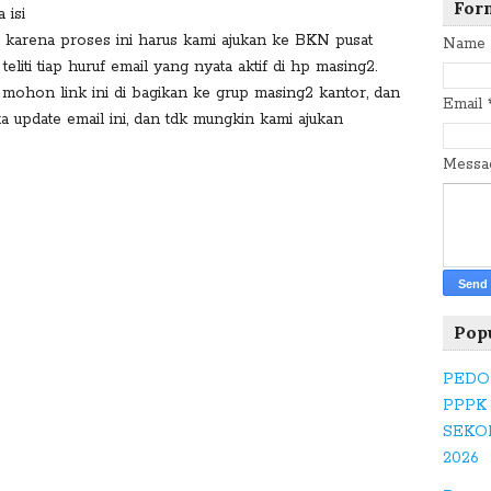
a
For
 isi
c
, karena proses ini harus kami ajukan ke BKN pusat
Name
e
eliti tiap huruf email yang nyata aktif di hp masing2.
b
, mohon link ini di bagikan ke grup masing2 kantor, dan
Email
o
ta update email ini, dan tdk mungkin kami ajukan
o
k
Mess
T
w
itt
er
Pop
PEDO
G
PPPK
o
SEKO
o
2026
gl