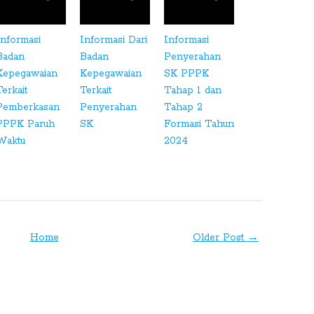
Informasi
Informasi Dari
Informasi
Badan
Badan
Penyerahan
Kepegawaian
Kepegawaian
SK PPPK
Terkait
Terkait
Tahap 1 dan
Pemberkasan
Penyerahan
Tahap 2
PPPK Paruh
SK
Formasi Tahun
Waktu
2024
Home
Older Post →