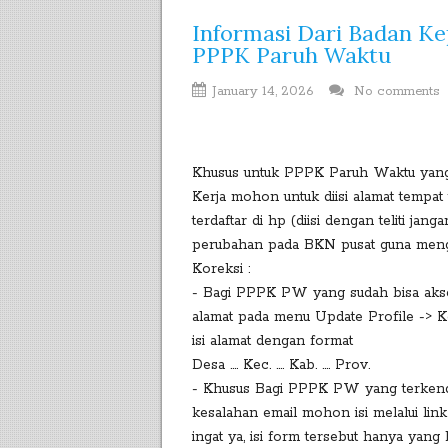
Informasi Dari Badan Ke
PPPK Paruh Waktu
January 14, 2026
No comments
Khusus untuk PPPK Paruh Waktu yang 
Kerja mohon untuk diisi alamat tempat 
terdaftar di hp (diisi dengan teliti jan
perubahan pada BKN pusat guna mengak
Koreksi :
- Bagi PPPK PW yang sudah bisa akse
alamat pada menu Update Profile -> K
isi alamat dengan format
Desa .... Kec. .... Kab. .... Prov.
- Khusus Bagi PPPK PW yang terkenda
kesalahan email mohon isi melalui lin
ingat ya, isi form tersebut hanya yan