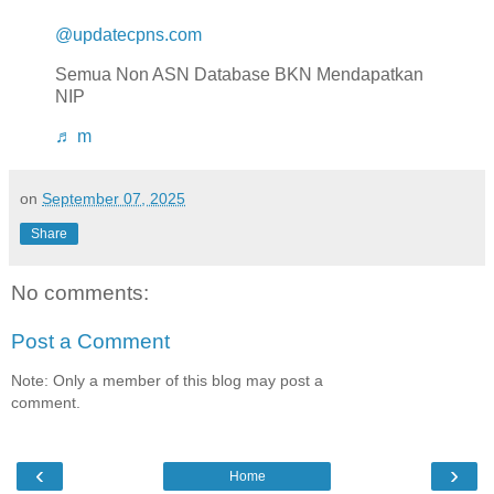
@updatecpns.com
Semua Non ASN Database BKN Mendapatkan
NIP
♬ m
on
September 07, 2025
Share
No comments:
Post a Comment
Note: Only a member of this blog may post a
comment.
‹
›
Home