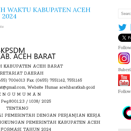
UH WAKTU KABUPATEN ACEH
 2024
nts
S
Follow
h
a
r
H KABUPATEN ACEH BARAT
e
Subcr
RETARIAT DAERAH
T
0655) 7006013 Fax. (0655) 7551162, 7551165
h
t@gmail.com, Website Humas acehbaratkab.go.id
is
Follow
E N G U M U M A N
:
Peg.800.1.2.3 / 1038/ 2025
TENTANG
I PEMERINTAH DENGAN PERJANJIAN KERJA
LINGKUNGAN PEMERINTAH KABUPATEN ACEH
F
 FORMASI TAHUN 2024