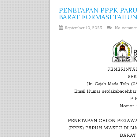
PENETAPAN PPPK PAR
BARAT FORMASI TAHUN
September 10, 2025
No comme
PEMERINTA
SEK
Jln. Gajah Mada Telp. (
Email Humas setdakabacehbara
P 
Nomor : 
PENETAPAN CALON PEGAWA
(PPPK) PARUH WAKTU DI 
BARAT