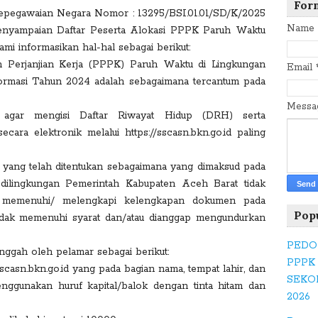
a
For
Kepegawaian Negara Nomor : 13295/BSI.01.01/SD/K/2025
c
Name
enyampaian Daftar Peserta Alokasi PPPK Paruh Waktu
e
i informasikan hal-hal sebagai berikut:
b
 Perjanjian Kerja (PPPK) Paruh Waktu di Lingkungan
Email
o
rmasi Tahun 2024 adalah sebagaimana tercantum pada
o
k
Mess
s agar mengisi Daftar Riwayat Hidup (DRH) serta
ra elektronik melalui https://sscasn.bkn.go.id paling
T
 yang telah ditentukan sebagaimana yang dimaksud pada
w
ilingkungan Pemerintah Kabupaten Aceh Barat tidak
itt
t memenuhi/ melengkapi kelengkapan dokumen pada
er
Pop
dak memenuhi syarat dan/atau dianggap mengundurkan
PEDO
nggah oleh pelamar sebagai berikut:
G
PPPK
sscasn.bkn.go.id yang pada bagian nama, tempat lahir, dan
o
SEKO
 menggunakan huruf kapital/balok dengan tinta hitam dan
o
2026
gl