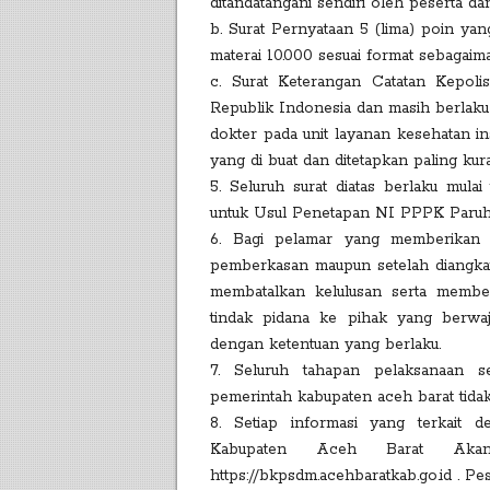
ditandatangani sendiri oleh peserta da
b. Surat Pernyataan 5 (lima) poin yan
materai 10.000 sesuai format sebagai
c. Surat Keterangan Catatan Kepoli
Republik Indonesia dan masih berlaku 
dokter pada unit layanan kesehatan i
yang di buat dan ditetapkan paling k
5. Seluruh surat diatas berlaku mula
untuk Usul Penetapan NI PPPK Paruh
6. Bagi pelamar yang memberikan k
pemberkasan maupun setelah diangka
membatalkan kelulusan serta memb
tindak pidana ke pihak yang berwaj
dengan ketentuan yang berlaku.
7. Seluruh tahapan pelaksanaan 
pemerintah kabupaten aceh barat tidak
8. Setiap informasi yang terkait
Kabupaten Aceh Barat Akan
https://bkpsdm.acehbaratkab.go.id . Pe