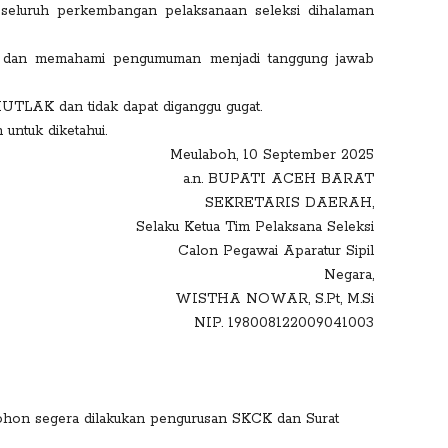
seluruh perkembangan pelaksanaan seleksi dihalaman
ca dan memahami pengumuman menjadi tanggung jawab
 MUTLAK dan tidak dapat diganggu gugat.
untuk diketahui.
Meulaboh, 10 September 2025
a.n. BUPATI ACEH BARAT
SEKRETARIS DAERAH,
Selaku Ketua Tim Pelaksana Seleksi
Calon Pegawai Aparatur Sipil
Negara,
WISTHA NOWAR, S.Pt, M.Si
NIP. 198008122009041003
mohon segera dilakukan pengurusan SKCK dan Surat