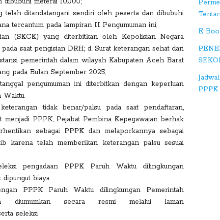
n dibubuhi meterai 10.000;
Perme
e
g telah ditandatangani sendiri oleh peserta dan dibubuhi
Tenta
+
mana tercantum pada lampiran II Pengumuman ini;
E Boo
sian (SKCK) yang diterbitkan oleh Kepolisian Negara
S
PENE
pada saat pengisian DRH; d. Surat keterangan sehat dari
tu
SEKO
nstansi pemerintah dalam wilayah Kabupaten Aceh Barat
m
urang pada Bulan September 2025;
bl
Jadwal
i tanggal pengumuman ini diterbitkan dengan keperluan
e
PPPK 
 Waktu.
eterangan tidak benar/palsu pada saat pendaftaran,
D
t menjadi PPPK, Pejabat Pembina Kepegawaian berhak
ig
erhentikan sebagai PPPK dan melaporkannya sebagai
g
ib karena telah memberikan keterangan palsu sesuai
seleksi pengadaan PPPK Paruh Waktu dilingkungan
 dipungut biaya.
 dengan PPPK Paruh Waktu dilingkungan Pemerintah
 diumumkan secara resmi melalui laman
serta seleksi