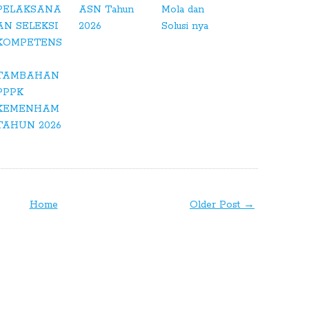
PELAKSANA
ASN Tahun
Mola dan
AN SELEKSI
2026
Solusi nya
KOMPETENS
TAMBAHAN
PPPK
KEMENHAM
TAHUN 2026
Home
Older Post →