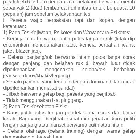
pas foto 4x6 terbaru dengan latar belakang berwarna merah
sebanyak 2 (dua) lembar dan dihimbau untuk berpuasa 10
(sepuluh) jam sebelum pelaksanaan tes.
f. Peserta wajib berpakaian rapi dan sopan, dengan
ketentuan:
1) Pada Tes Kejiwaan, Psikotes dan Wawancara Psikotes:
• Kemeja atas berwarna putih polos tanpa corak (tidak dip
erkenankan menggunakan kaos, kemeja berbahan jeans,
jaket, blazer, jas).
• Celana panjang/rok berwarna hitam polos tanpa corak
dengan panjang dan belahan rok di bawah lutut (tidak
diperkenankan mengenakan celana/rok berbahan
jeans/corduroy/khakis/legging).
• Sepatu pantofel yang tertutup dengan dominan hitam (tidak
diperkenankan memakai sandal).
• Jilbab berwarna gelap bagi peserta yang berjilbab.
• Tidak menggunakan ikat pinggang.
2) Pada Tes Kesehatan Fisik:
• Kaos putih polos lengan pendek tanpa corak dan tanpa
kerah. Bagi yang berjilbab dapat mengenakan kaos putih
lengan panjang atau manset berwarna putih atau hitam.
• Celana olahraga (celana training) dengan warna gelap
dan panjang di bawah lutut.