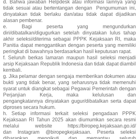
d. Bahwa jawaban Helpdesk atau informasi lainnya yang
tidak sesuai atau bertentangan dengan Pengumuman ini,
dinyatakan tidak berlaku dan/atau tidak dapat dijadikan
alasan pembenar.
e. Bagi peserta yang mengundurkan
diri/dibatalkan/digugurkan setelah dinyatakan lulus tahap
akhir seleksi/diterima sebagai PPPK Kejaksaan RI, maka
Panitia dapat menggantikan dengan peserta yang memiliki
peringkat di bawahnya berdasarkan hasil keputusan rapat.
f. Seluruh berkas lamaran maupun hasil seleksi menjadi
arsip Kejaksaan Republik Indonesia dan tidak dapat diambil
kembali.
g. Jika pelamar dengan sengaja memberikan dokumen atau
bukti yang tidak benar, yang seharusnya tidak memenuhi
syarat untuk diangkat sebagai Pegawai Pemerintah dengan
Perjanjian Kerja, maka kelulusan dan
pengangkatannya dinyatakan gugur/dibatalkan serta dapat
diproses secara hukum.
h. Setiap informasi terkait seleksi pengadaan PPPK
Kejaksaan RI Tahun 2025 akan diumumkan secara resmi
melalui website https://biropeg.kejaksaan.go.id/
dan
Instagram @biropegkejaksaan. Peserta seleksi
diharapkan mengikuti dan memantau seluruh