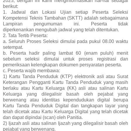
2025, dengan ini kami menginformasikan hal-hal sebagai
berikut:
1. Jadwal dan Lokasi Ujian setiap Peserta Seleksi
Kompetensi Teknis Tambahan (SKTT) adalah sebagaimana
Lampiran pengumuman ini. Peserta tidak
diperkenankan mengubah jadwal yang telah ditentukan.
2. Tata Tertib Peserta:
a. Seluruh Proses Seleksi dimulai pada pukul 08.00 waktu
setempat.
b. Peserta hadir paling lambat 60 (enam puluh) menit
sebelum seleksi dimulai untuk proses registrasi dan
pemeriksaan kelengkapan dokumen persyaratan peserta.
c. Peserta wajib membawa:
1) Kartu Tanda Penduduk (KTP) elektronik asli atau Surat
Keterangan Pengganti Kartu Tanda Penduduk yang masih
berlaku atau Kartu Keluarga (KK) asli atau salinan Kartu
Keluarga yang dilegalisir basah oleh pejabat yang
berwenang atau identitas kependudukan digital berupa
Kartu Tanda Penduduk Digital dan tangkapan layar yang
telah dicetak atau Kartu Keluarga Digital yang telah dicetak
dan dapat dipindai (scan) oleh Panitia.
2) Ijazah asli atau salinan Ijazah yang dilegalisir basah oleh
pejabat yang berwenang.