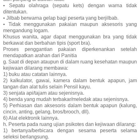
• Sepatu olahraga (sepatu kets) dengan warna tidak
ditentukan.
• Jilbab berwarna gelap bagi peserta yang berjilbab.
• Tidak menggunakan pakaian maupun aksesoris yang
mengandung logam.
Khusus wanita, agar dapat menggunakan bra yang tidak
berkawat dan berbahan tipis (sport bra).
Proses penggantian pakaian diperkenankan setelah
mendapatkan arahan dari Panitia
g. Saat di depan ataupun di dalam ruang kesehatan maupun
kejiwaan dilarang membawa:
1) buku atau catatan lainnya.
2) kalkulator, gawai, kamera dalam bentuk apapun, jam
tangan dan alat tulis selain Pensil kayu.
3) senjata api/tajam atau sejenisnya.
4) benda yang mudah terbakar/meledak atau sejenisnya.
5) Perhiasan dan aksesoris dalam bentuk apapun (kalung,
cincin, anting, gelang, bros/brooch, dll).
6) Alat elektronik lainnya.
h. Peserta pada ruang ujian psikotes dan kejiwaan dilarang:
1) bertanya/berbicara dengan sesama peserta selama
seleksi berlangsung.