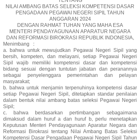
TENTANG
NILAI AMBANG BATAS SELEKSI KOMPETENSI DASAR
PENGADAAN PEGAWAI NEGERI SIPIL TAHUN
ANGGARAN 2024
DENGAN RAHMAT TUHAN YANG MAHA ESA
MENTERI PENDAYAGUNAAN APARATUR NEGARA
DAN REFORMASI BIROKRASI REPUBLIK INDONESIA,
Menimbang
:
a. bahwa untuk mewujudkan Pegawai Negeri Sipil yang
bersih, kompeten, dan melayani, setiap Pegawai Negeri
Sipil wajib memiliki kompetensi dasar dan kompetensi
bidang sesuai dengan tuntutan jabatan dan peranannya
sebagai penyelenggara pemerintahan dan pelayan
masyarakat;
b. bahwa untuk menjamin terpenuhinya kompetensi dasar
setiap Pegawai Negeri Sipil, ditetapkan standar penilaian
dalam bentuk nilai ambang batas seleksi Pegawai Negeri
Sipil;
c. bahwa berdasarkan pertimbangan sebagaimana
dimaksud dalam huruf a dan huruf b, perlu menetapkan
Keputusan Menteri Pendayagunaan Aparatur Negara dan
Reformasi Birokrasi tentang Nilai Ambang Batas Seleksi
Kompetensi Dasar Pengadaan Pegawai Negeri Sipil Tahun