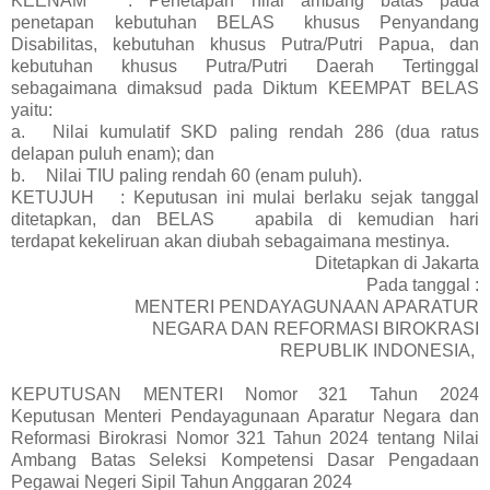
KEENAM
: Penetapan nilai ambang batas pada
penetapan kebutuhan BELAS
khusus Penyandang
Disabilitas, kebutuhan khusus Putra/Putri Papua, dan
kebutuhan khusus Putra/Putri Daerah Tertinggal
sebagaimana dimaksud pada Diktum KEEMPAT BELAS
yaitu:
a.
Nilai kumulatif SKD paling rendah 286 (dua ratus
delapan puluh enam); dan
b.
Nilai TIU paling rendah 60 (enam puluh).
KETUJUH
: Keputusan ini mulai berlaku sejak tanggal
ditetapkan, dan BELAS
apabila di kemudian hari
terdapat kekeliruan akan diubah sebagaimana mestinya.
Ditetapkan di Jakarta
Pada tanggal :
MENTERI PENDAYAGUNAAN APARATUR
NEGARA DAN REFORMASI BIROKRASI
REPUBLIK INDONESIA,
KEPUTUSAN MENTERI Nomor 321 Tahun 2024
Keputusan Menteri Pendayagunaan Aparatur Negara dan
Reformasi Birokrasi Nomor 321 Tahun 2024 tentang Nilai
Ambang Batas Seleksi Kompetensi Dasar Pengadaan
Pegawai Negeri Sipil Tahun Anggaran 2024