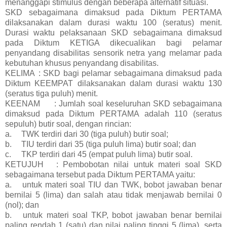
menanggapi stimulus dengan beberapa alternatif situasi.
SKD sebagaimana dimaksud pada Diktum PERTAMA
dilaksanakan dalam durasi waktu 100 (seratus) menit.
Durasi waktu pelaksanaan SKD sebagaimana dimaksud
pada Diktum KETIGA dikecualikan bagi pelamar
penyandang disabilitas sensorik netra yang melamar pada
kebutuhan khusus penyandang disabilitas.
KELIMA
: SKD bagi pelamar sebagaimana dimaksud pada
Diktum KEEMPAT dilaksanakan dalam durasi waktu 130
(seratus tiga puluh) menit.
KEENAM
: Jumlah soal keseluruhan SKD sebagaimana
dimaksud pada Diktum PERTAMA adalah 110 (seratus
sepuluh) butir soal, dengan rincian:
a.
TWK terdiri dari 30 (tiga puluh) butir soal;
b.
TIU terdiri dari 35 (tiga puluh lima) butir soal; dan
c.
TKP terdiri dari 45 (empat puluh lima) butir soal.
KETUJUH
: Pembobotan nilai untuk materi soal SKD
sebagaimana tersebut pada Diktum PERTAMA yaitu:
a.
untuk materi soal TIU dan TWK, bobot jawaban benar
bernilai 5 (lima) dan salah atau tidak menjawab bernilai 0
(nol); dan
b.
untuk materi soal TKP, bobot jawaban benar bernilai
paling rendah 1 (satu) dan nilai paling tinggi 5 (lima), serta