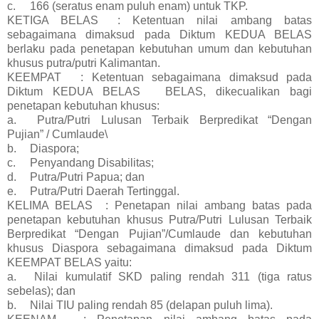
c.
166 (seratus enam puluh enam) untuk TKP.
KETIGA BELAS
: Ketentuan nilai ambang batas
sebagaimana dimaksud pada Diktum KEDUA BELAS
berlaku pada penetapan kebutuhan umum dan kebutuhan
khusus putra/putri Kalimantan.
KEEMPAT
: Ketentuan sebagaimana dimaksud pada
Diktum KEDUA BELAS
BELAS, dikecualikan bagi
penetapan kebutuhan khusus:
a.
Putra/Putri Lulusan Terbaik Berpredikat “Dengan
Pujian” / Cumlaude\
b.
Diaspora;
c.
Penyandang Disabilitas;
d.
Putra/Putri Papua; dan
e.
Putra/Putri Daerah Tertinggal.
KELIMA BELAS
: Penetapan nilai ambang batas pada
penetapan kebutuhan khusus Putra/Putri Lulusan Terbaik
Berpredikat “Dengan Pujian”/Cumlaude dan kebutuhan
khusus Diaspora sebagaimana dimaksud pada Diktum
KEEMPAT BELAS yaitu:
a.
Nilai kumulatif SKD paling rendah 311 (tiga ratus
sebelas); dan
b.
Nilai TIU paling rendah 85 (delapan puluh lima).