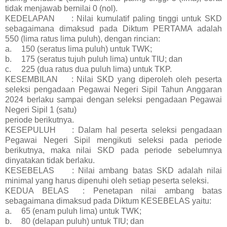
tidak menjawab bernilai 0 (nol).
KEDELAPAN
: Nilai kumulatif paling tinggi untuk SKD
sebagaimana dimaksud pada Diktum PERTAMA adalah
550 (lima ratus lima puluh), dengan rincian:
a.
150 (seratus lima puluh) untuk TWK;
b.
175 (seratus tujuh puluh lima) untuk TIU; dan
c.
225 (dua ratus dua puluh lima) untuk TKP.
KESEMBILAN
: Nilai SKD yang diperoleh oleh peserta
seleksi pengadaan Pegawai Negeri Sipil Tahun Anggaran
2024 berlaku sampai dengan seleksi pengadaan Pegawai
Negeri Sipil 1 (satu)
periode berikutnya.
KESEPULUH
: Dalam hal peserta seleksi pengadaan
Pegawai Negeri Sipil mengikuti seleksi pada periode
berikutnya, maka nilai SKD pada periode sebelumnya
dinyatakan tidak berlaku.
KESEBELAS
: Nilai ambang batas SKD adalah nilai
minimal yang harus dipenuhi oleh setiap peserta seleksi.
KEDUA BELAS
: Penetapan nilai ambang batas
sebagaimana dimaksud pada Diktum KESEBELAS yaitu:
a.
65 (enam puluh lima) untuk TWK;
b.
80 (delapan puluh) untuk TIU; dan