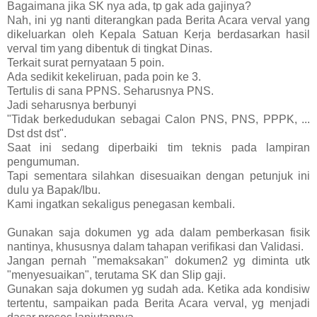
Bagaimana jika SK nya ada, tp gak ada gajinya?
Nah, ini yg nanti diterangkan pada Berita Acara verval yang
dikeluarkan oleh Kepala Satuan Kerja berdasarkan hasil
verval tim yang dibentuk di tingkat Dinas.
Terkait surat pernyataan 5 poin.
Ada sedikit kekeliruan, pada poin ke 3.
Tertulis di sana PPNS. Seharusnya PNS.
Jadi seharusnya berbunyi
"Tidak berkedudukan sebagai Calon PNS, PNS, PPPK, ...
Dst dst dst".
Saat ini sedang diperbaiki tim teknis pada lampiran
pengumuman.
Tapi sementara silahkan disesuaikan dengan petunjuk ini
dulu ya Bapak/Ibu.
Kami ingatkan sekaligus penegasan kembali.
Gunakan saja dokumen yg ada dalam pemberkasan fisik
nantinya, khususnya dalam tahapan verifikasi dan Validasi.
Jangan pernah "memaksakan" dokumen2 yg diminta utk
"menyesuaikan", terutama SK dan Slip gaji.
Gunakan saja dokumen yg sudah ada. Ketika ada kondisiw
tertentu, sampaikan pada Berita Acara verval, yg menjadi