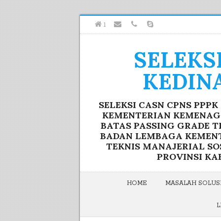
1
SELEKS
KEDIN
SELEKSI CASN CPNS PPP
KEMENTERIAN KEMENAG F
BATAS PASSING GRADE T
BADAN LEMBAGA KEMENTE
TEKNIS MANAJERIAL S
PROVINSI KA
HOME
MASALAH SOLUSI
L