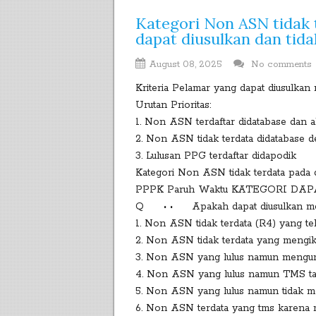
Kategori Non ASN tidak
dapat diusulkan dan ti
August 08, 2025
No comments
Kriteria Pelamar yang dapat diusulka
Urutan Prioritas:
1. Non ASN terdaftar didatabase dan ak
2. Non ASN tidak terdata didatabase 
3. Lulusan PPG terdaftar didapodik
Kategori Non ASN tidak terdata pada 
PPPK Paruh Waktu KATEGORI D
Q
• •
Apakah dapat diusulkan 
1. Non ASN tidak terdata (R4) yang te
2. Non ASN tidak terdata yang mengi
3. Non ASN yang lulus namun mengun
4. Non ASN yang lulus namun TMS t
5. Non ASN yang lulus namun tidak 
6. Non ASN terdata yang tms karena me