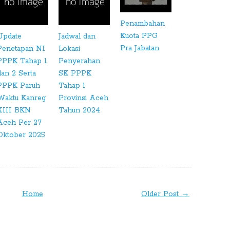
Penambahan
Kuota PPG
Update
Jadwal dan
Pra Jabatan
Penetapan NI
Lokasi
PPPK Tahap 1
Penyerahan
dan 2 Serta
SK PPPK
PPPK Paruh
Tahap 1
Waktu Kanreg
Provinsi Aceh
XIII BKN
Tahun 2024
Aceh Per 27
Oktober 2025
Home
Older Post →