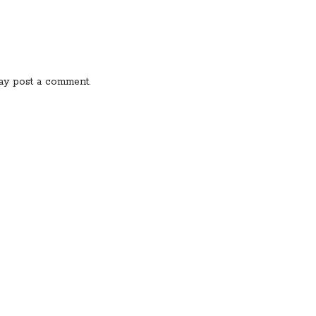
ay post a comment.