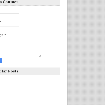
m Contact
*
age
*
ular Posts