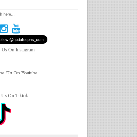
 Us On Instagram
ibe Us On Youtube
 Us On Tiktok