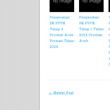
Penyerahan
Penyerahan
SK PPPK
SK PPPK
Tahap 2
Tahap 1 Tahun
Provinsi Aceh
2024 Provinsi
Formasi Tahun
Aceh
2024
← Newer Post