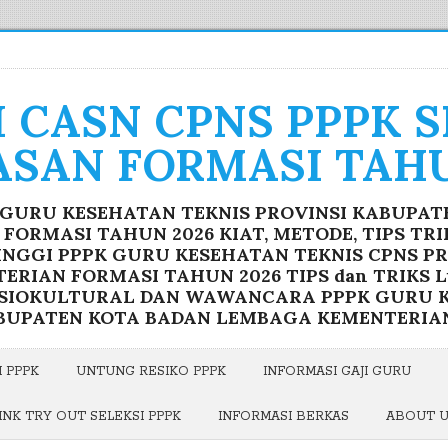
I CASN CPNS PPPK 
ASAN FORMASI TAHU
K GURU KESEHATAN TEKNIS PROVINSI KABUPA
ORMASI TAHUN 2026 KIAT, METODE, TIPS TR
INGGI PPPK GURU KESEHATAN TEKNIS CPNS P
RIAN FORMASI TAHUN 2026 TIPS dan TRIKS Lu
OSIOKULTURAL DAN WAWANCARA PPPK GURU K
BUPATEN KOTA BADAN LEMBAGA KEMENTERIA
 PPPK
UNTUNG RESIKO PPPK
INFORMASI GAJI GURU
INK TRY OUT SELEKSI PPPK
INFORMASI BERKAS
ABOUT 