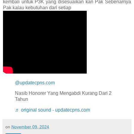
kembali untuk P3K yang disesuaikan kan Pak Sebenarnya
Pak kalau kebutuhan dari setiap
@updatecpns.com
Nasib Honorer Yang Mengabdi Kurang Dari 2
Tahun
♬ original sound - updatecpns.com
on
November 09, 2024