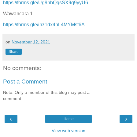
https://forms.gle/Ug9nbQqsSX9q9yyU6
Wawancara 1
https://forms.gle/ihz1dx4hL4MYMst6A
on
November 12, 2021
Share
No comments:
Post a Comment
Note: Only a member of this blog may post a
comment.
‹
›
Home
View web version