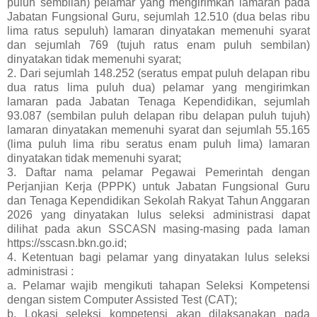
puluh sembilan) pelamar yang mengirimkan lamaran pada
Jabatan Fungsional Guru, sejumlah 12.510 (dua belas ribu
lima ratus sepuluh) lamaran dinyatakan memenuhi syarat
dan sejumlah 769 (tujuh ratus enam puluh sembilan)
dinyatakan tidak memenuhi syarat;
2. Dari sejumlah 148.252 (seratus empat puluh delapan ribu
dua ratus lima puluh dua) pelamar yang mengirimkan
lamaran pada Jabatan Tenaga Kependidikan, sejumlah
93.087 (sembilan puluh delapan ribu delapan puluh tujuh)
lamaran dinyatakan memenuhi syarat dan sejumlah 55.165
(lima puluh lima ribu seratus enam puluh lima) lamaran
dinyatakan tidak memenuhi syarat;
3. Daftar nama pelamar Pegawai Pemerintah dengan
Perjanjian Kerja (PPPK) untuk Jabatan Fungsional Guru
dan Tenaga Kependidikan Sekolah Rakyat Tahun Anggaran
2026 yang dinyatakan lulus seleksi administrasi dapat
dilihat pada akun SSCASN masing-masing pada laman
https://sscasn.bkn.go.id;
4. Ketentuan bagi pelamar yang dinyatakan lulus seleksi
administrasi :
a. Pelamar wajib mengikuti tahapan Seleksi Kompetensi
dengan sistem Computer Assisted Test (CAT);
b. Lokasi seleksi kompetensi akan dilaksanakan pada